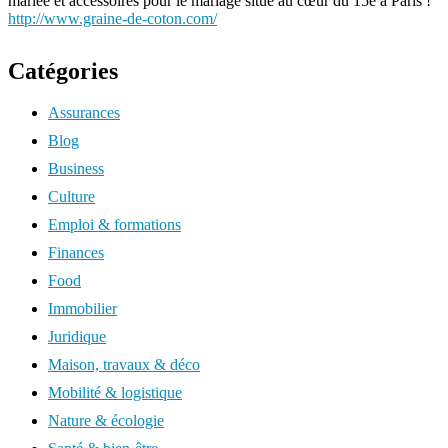
mariée et accessoires pour le mariage situé au cœur du 15e à Paris !
http://www.graine-de-coton.com/
Catégories
Assurances
Blog
Business
Culture
Emploi & formations
Finances
Food
Immobilier
Juridique
Maison, travaux & déco
Mobilité & logistique
Nature & écologie