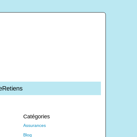
JeRetiens
Catégories
Assurances
Blog