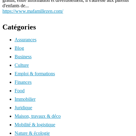
gratuit, entre information et divertissement, il s'adresse aux parents
d'enfants de...
https://www.mafamillezen.com/
Catégories
Assurances
Blog
Business
Culture
Emploi & formations
Finances
Food
Immobilier
Juridique
Maison, travaux & déco
Mobilité & logistique
Nature & écologie