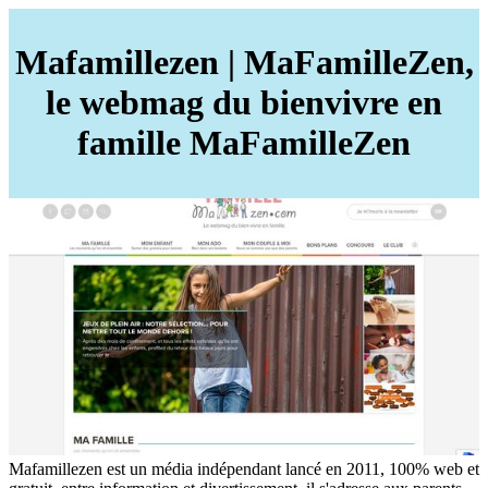
Mafamil­le­zen | MaFa­mil­leZen,
le webmag du bienvivre en
famille MaFa­mil­leZen
Mafamillezen est un média indépendant lancé en 2011, 100% web et