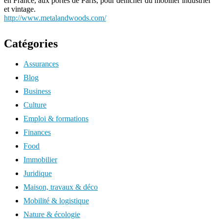
en France, aux portes de Paris, pour dénicher du mobilier industriel
et vintage.
http://www.metalandwoods.com/
Catégories
Assurances
Blog
Business
Culture
Emploi & formations
Finances
Food
Immobilier
Juridique
Maison, travaux & déco
Mobilité & logistique
Nature & écologie