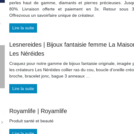
perles haut de gamme, diamants et pierres précieuses. Jusq
80%. Livraison offerte et paiement en 3x. Retour sous 3
Offrezvous un savoirfaire unique de créateur.
Lire la suite
Lesnereides | Bijoux fantaisie femme La Maiso
Les Néréides
Craquez pour notre gamme de bijoux fantaisie originale, imagée 
les créateurs Les Néréides collier ras du cou, boucle d’oreille créo
broche, bracelet jonc, bague 3 anneaux …
Lire la suite
Royamlife | Royamlife
Produit santé et beauté
Lire la suite