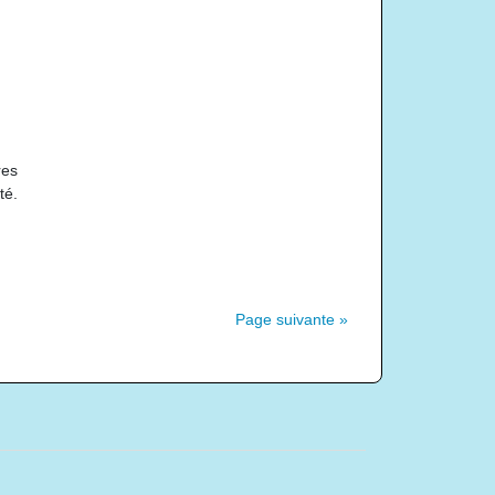
res
té.
Page suivante »