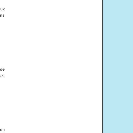
oux
ons
 de
ux,
 en