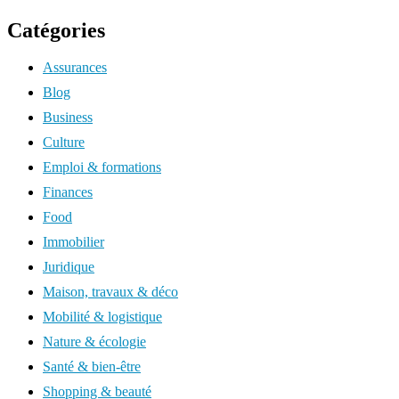
Catégories
Assurances
Blog
Business
Culture
Emploi & formations
Finances
Food
Immobilier
Juridique
Maison, travaux & déco
Mobilité & logistique
Nature & écologie
Santé & bien-être
Shopping & beauté